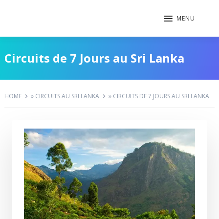
MENU
Circuits de 7 Jours au Sri Lanka
HOME
»
CIRCUITS AU SRI LANKA
»
CIRCUITS DE 7 JOURS AU SRI LANKA